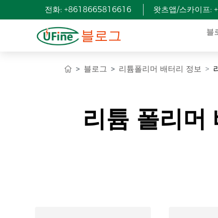
전화: +8618665816616
왓츠앱/스카이프: +8
블로그
블
블로그
리튬폴리머 배터리 정보
리튬 폴리머