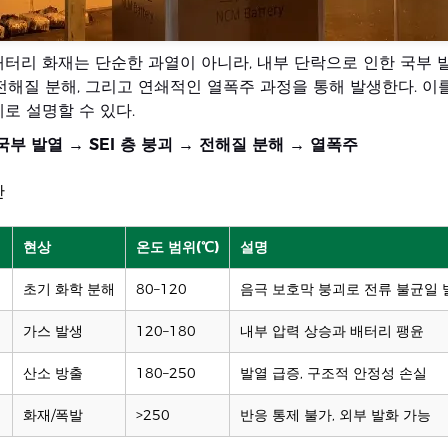
터리 화재는 단순한 과열이 아니라, 내부 단락으로 인한 국부 발열
 전해질 분해, 그리고 연쇄적인 열폭주 과정을 통해 발생한다. 이
로 설명할 수 있다.
국부 발열 → SEI 층 붕괴 → 전해질 분해 → 열폭주
간
현상
온도 범위(℃)
설명
초기 화학 분해
80–120
음극 보호막 붕괴로 전류 불균일 
가스 발생
120–180
내부 압력 상승과 배터리 팽윤
괴
산소 방출
180–250
발열 급증, 구조적 안정성 손실
화재/폭발
>250
반응 통제 불가, 외부 발화 가능