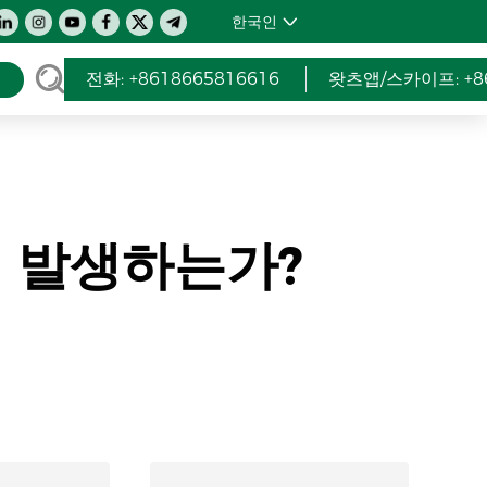
한국인
전화: +8618665816616
왓츠앱/스카이프: +86
 발생하는가?