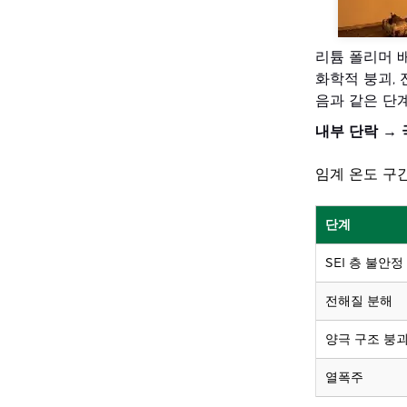
리튬 폴리머 배
화학적 붕괴,
음과 같은 단계
내부 단락 → 
임계 온도 구
단계
SEI 층 불안정
전해질 분해
양극 구조 붕
열폭주