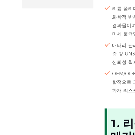
리튬 폴리
화학적 반
결과물이며,
미세 불균
배터리 관리
증 및 UN
신뢰성 확
OEM/OD
합적으로 
화재 리스
1.