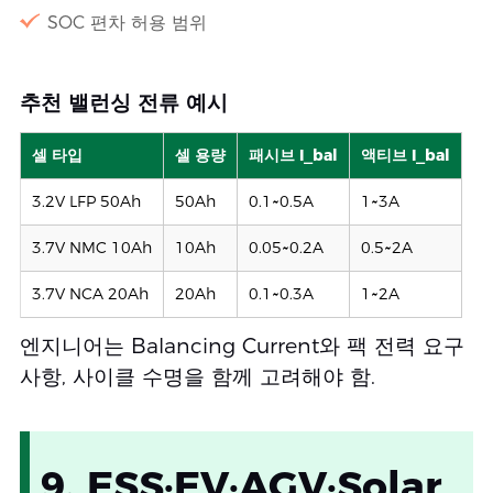
SOC 편차 허용 범위
추천 밸런싱 전류 예시
셀 타입
셀 용량
패시브 I_bal
액티브 I_bal
3.2V LFP 50Ah
50Ah
0.1~0.5A
1~3A
3.7V NMC 10Ah
10Ah
0.05~0.2A
0.5~2A
3.7V NCA 20Ah
20Ah
0.1~0.3A
1~2A
엔지니어는 Balancing Current와 팩 전력 요구
사항, 사이클 수명을 함께 고려해야 함.
9. ESS·EV·AGV·Solar