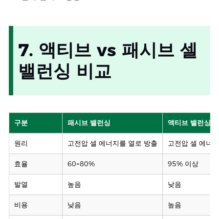
7. 액티브 vs 패시브 셀
밸런싱 비교
구분
패시브 밸런싱
액티브 밸런싱
원리
고전압 셀 에너지를 열로 방출
고전압 셀 에너지
효율
60~80%
95% 이상
발열
높음
낮음
비용
낮음
높음