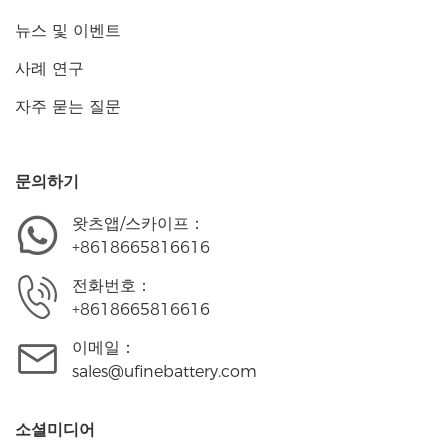
뉴스 및 이벤트
사례 연구
자주 묻는 질문
문의하기
왓츠앱/스카이프：
+8618665816616
전화번호：
+8618665816616
이메일：
sales@ufinebattery.com
소셜미디어