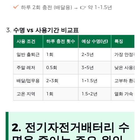
하루 2회 충전 (배달용) → 👉 약 1~1.5년
수명 vs 사용기간 비교표
사용 조건
하루 충전 횟수
예상 수명(년)
특징
일반 출퇴근
1회
2~3년
가장 안정적
주말 레저
0.5회
3~5년
낮은 사용률
배달/업무용
2~3회
1~1.5년
고부하 환경
고온 지역
1회
1.5~2년
열화 가속
2. 전기자전거배터리 수