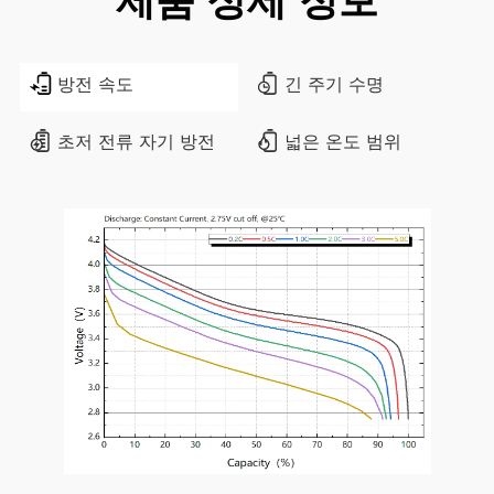
방전 속도
긴 주기 수명
초저 전류 자기 방전
넓은 온도 범위