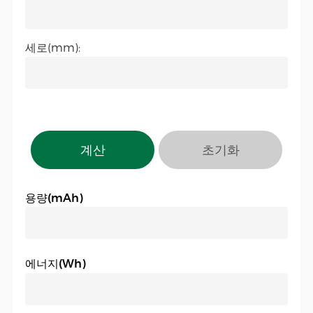
세로(mm):
계산
초기화
용량(mAh)
에너지(Wh)