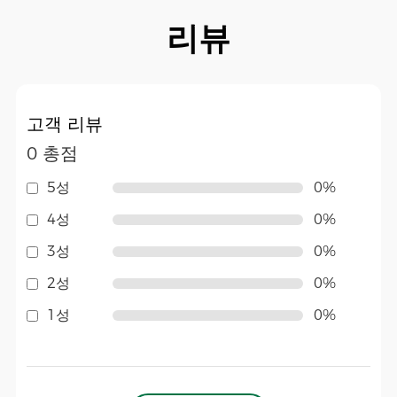
리뷰
고객 리뷰
0 총점
5성
0%
4성
0%
3성
0%
2성
0%
1성
0%